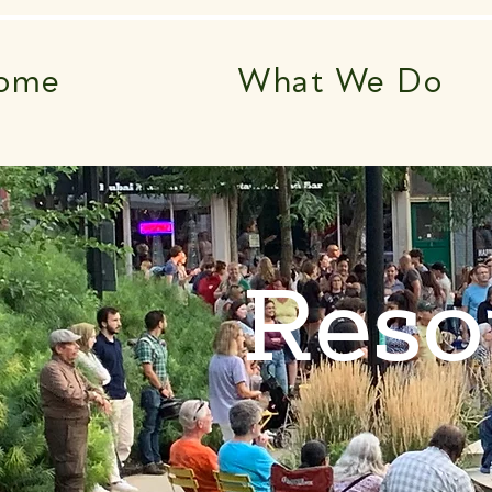
ome
What We Do
Reso