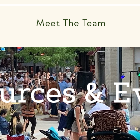
Meet The Team
urces & E